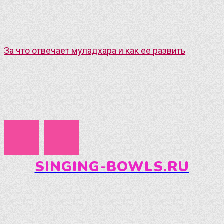
За что отвечает муладхара и как ее развить
Подписывайтесь на нашу группу в Вконтакте и Пинтерест:
SINGING-BOWLS.RU
Радио Поющие чаши - Целительные звуки поющих чаш для
медитаций, занятий Йогой, здорового сна, гармонии и равновесия.
Информация о звуковом исцелении, мантрах и техниках медитации
поможет развить глубокое понимание себя и своих потребностей,