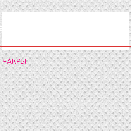
ЧАКРЫ
Исцеление
Мантры
Медитации
Поющие чаши