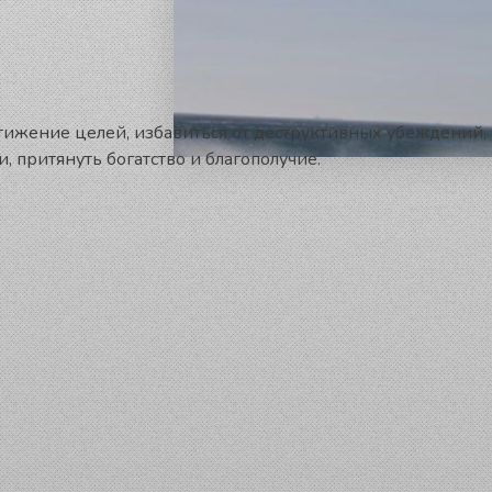
остижение целей, избавиться от деструктивных убеждений
 притянуть богатство и благополучие.