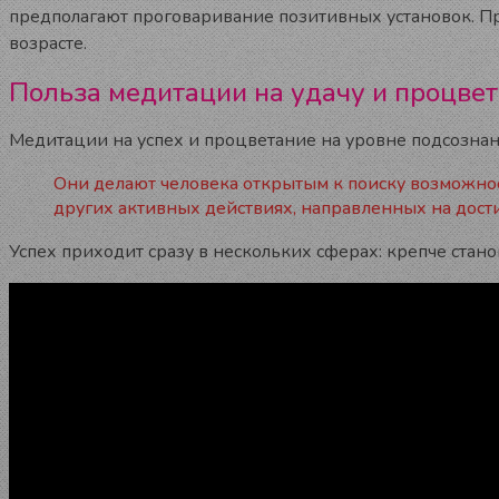
предполагают проговаривание позитивных установок. П
возрасте.
Польза медитации на удачу и процве
Медитации на успех и процветание на уровне подсознани
Они делают человека открытым к поиску возможнос
других активных действиях, направленных на дост
Успех приходит сразу в нескольких сферах: крепче стан