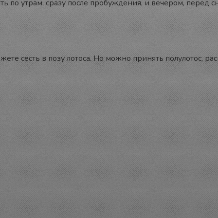
по утрам, сразу после пробуждения, и вечером, перед сно
ожете сесть в позу лотоса. Но можно принять полулотос, р