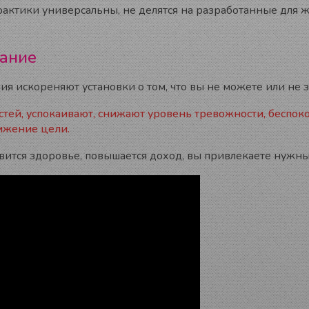
рактики универсальны, не делятся на разработанные для
тание
я искореняют установки о том, что вы не можете или не з
тей, успокаивают, снижают уровень тревожности, беспоко
ижение цели.
овится здоровье, повышается доход, вы привлекаете нужн