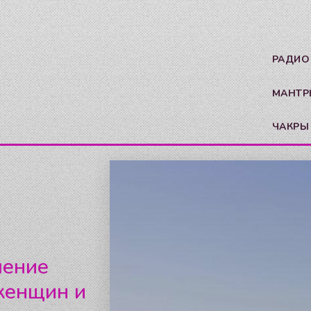
РАДИО
МАНТР
ЧАКРЫ
чение
 женщин и