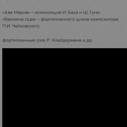
«Аве Мария» – композиция И. Баха и Ш. Гуно;
«Времена года» – фортепианного цикла композитора
П.И. Чайковского;
фортепианные соло Р. Клайдермана и др.