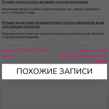
Почему хочется спать во время и после медитации
Начинающие нередко засыпают во время медитации, но с данным затруднением
могут столкнуться и люди,...
Лучшие медитации на привлечение успеха и везения во всем
для женщин и мужчин
Медитация на успех помогает настроиться на удачу и достижение целей, избавиться
от деструктивных убеждений,...
Предыдущая статья
Следующая статья
Способы открытия Аджна-
Где расположена
чакры
Свадхистана-чакра и как ее
развить
ПОХОЖИЕ ЗАПИСИ