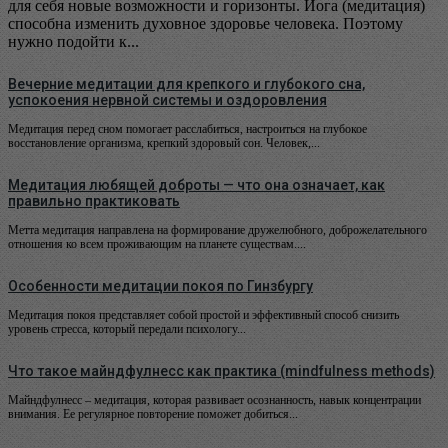
для себя новые возможности и горизонты. Йога (медитация)
способна изменить духовное здоровье человека. Поэтому
нужно подойти к...
Вечерние медитации для крепкого и глубокого сна,
успокоения нервной системы и оздоровления
Медитация перед сном помогает расслабиться, настроиться на глубокое
восстановление организма, крепкий здоровый сон. Человек,...
Медитация любящей доброты — что она означает, как
правильно практиковать
Метта медитация направлена на формирование дружелюбного, доброжелательного
отношения ко всем проживающим на планете существам....
Особенности медитации покоя по Гинзбургу
Медитация покоя представляет собой простой и эффективный способ снизить
уровень стресса, который передали психологу...
Что такое майндфулнесс как практика (mindfulness methods)
Майндфулнесс – медитация, которая развивает осознанность, навык концентрации
внимания. Ее регулярное повторение поможет добиться...