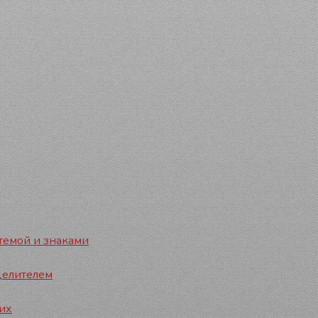
стемой и знаками
целителем
их