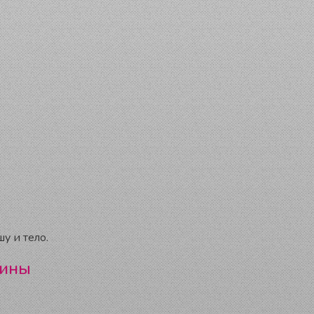
у и тело.
цины