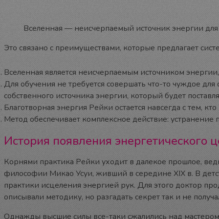
Вселенная — неисчерпаемый источник энергии для
Это связано с преимуществами, которые предлагает сист
Вселенная является неисчерпаемым источником энергии
Для обучения не требуется совершать что-то чуждое для 
собственного источника энергии, который будет поставл
Благотворная энергия Рейки остается навсегда с тем, кт
Метод обеспечивает комплексное действие: устранение пр
История появления энергетического ц
Корнями практика Рейки уходит в далекое прошлое, ведь
философии Микао Усуи, живший в середине XIX в. В детс
практики исцеления энергией рук. Для этого доктор про
описывали методику, но разгадать секрет так и не получа
Однажды высшие силы все-таки сжалились над мастером.