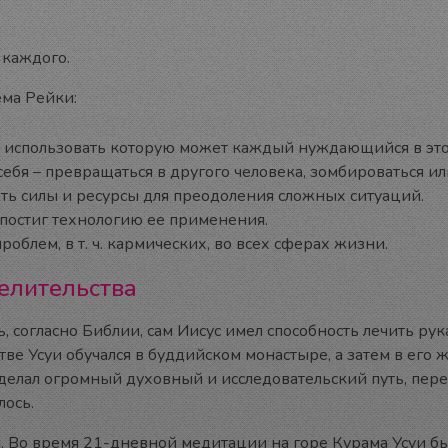
 каждого.
ема Рейки:
, использовать которую может каждый нуждающийся в это
себя – превращаться в другого человека, зомбироваться и
ять силы и ресурсы для преодоления сложных ситуаций.
о постиг технологию ее применения.
облем, в т. ч. кармических, во всех сферах жизни.
елительства
, согласно Библии, сам Иисус имел способность лечить ру
тве Усуи обучался в буддийском монастыре, а затем в ег
делал огромный духовный и исследовательский путь, пере
лось.
 Во время 21-дневной медитации на горе Курама Усуи бы