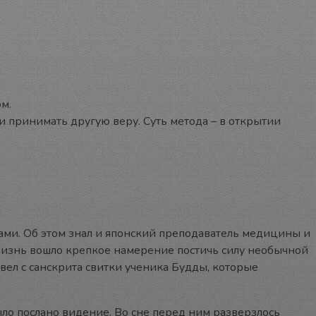
м.
ли принимать другую веру. Суть метода – в открытии
ками. Об этом знал и японский преподаватель медицины и
о жизнь вошло крепкое намерение постичь силу необычной
вел с санскрита свитки ученика Будды, которые
ло послано видение. Во сне перед ним разверзлось