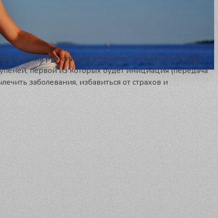
основения рук, ставшая доступной человечеству лишь
тупеней, первой из которых будет инициация (передача
ечить заболевания, избавиться от страхов и