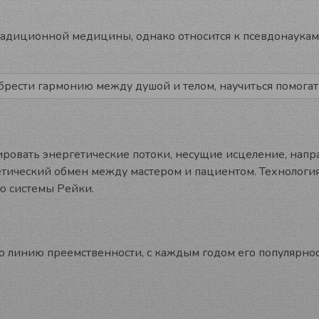
радиционной медицины, однако относится к псевдонаукам
рести гармонию между душой и телом, научиться помогать 
ировать энергетические потоки, несущие исцеление, напр
тический обмен между мастером и пациентом. Технология 
ю системы Рейки.
линию преемственности, с каждым годом его популярнос